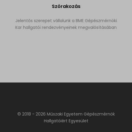
Szórakozás
Jelentős szerepet vállalunk a BME Gépészmérnöki
Kar hallgatói rendezvényeinek megvalósításában
© 2018 - 2026 Műszaki Egyetem Gépészmérnök
Hallgatóiért Egyesület