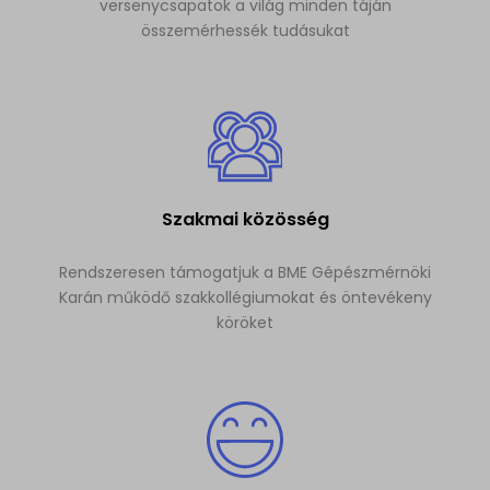
versenycsapatok a világ minden táján
összemérhessék tudásukat
Szakmai közösség
Rendszeresen támogatjuk a BME Gépészmérnöki
Karán működő szakkollégiumokat és öntevékeny
köröket