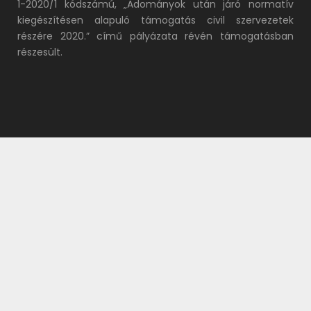
1-2020/1 kódszámú, „Adományok után járó normatív
kiegészítésen alapuló támogatás civil szervezetek
részére 2020.” című pályázata révén támogatásban
részesült.