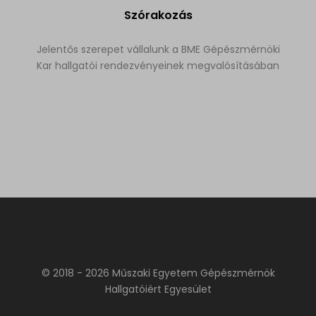
Szórakozás
Jelentős szerepet vállalunk a BME Gépészmérnöki
Kar hallgatói rendezvényeinek megvalósításában
© 2018 - 2026 Műszaki Egyetem Gépészmérnök
Hallgatóiért Egyesület