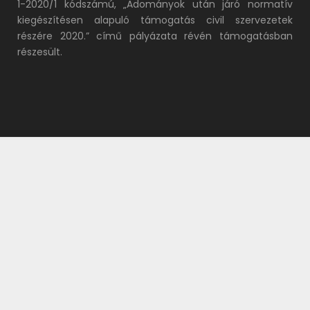
1-2020/1 kódszámú, „Adományok után járó normatív
kiegészítésen alapuló támogatás civil szervezetek
részére 2020.” című pályázata révén támogatásban
részesült.