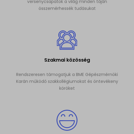
versenycsapatok a világ minden táján
összemérhessék tudásukat
Szakmai közösség
Rendszeresen támogatjuk a BME Gépészmérnöki
Karán működő szakkollégiumokat és öntevékeny
köröket